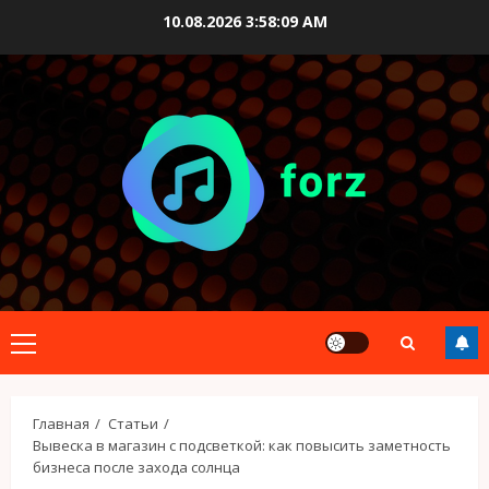
Перейти
10.08.2026
3:58:10 AM
к
содержимому
Основное
меню
Главная
Статьи
Вывеска в магазин с подсветкой: как повысить заметность
бизнеса после захода солнца